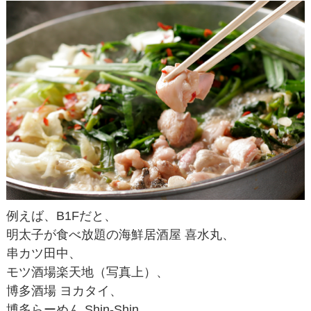
例えば、B1Fだと、
明太子が食べ放題の海鮮居酒屋 喜水丸、
串カツ田中、
モツ酒場楽天地（写真上）、
博多酒場 ヨカタイ、
博多らーめん Shin-Shin、