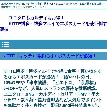
エポスカードでKITTE（キッテ）博多・博多マルイのユニクロもカルディも叙々苑もお得に使い
倒す裏技！
東京ホテル宿泊コンシェルジュ
ユニクロもカルディもお得！
KITTE博多・博多マルイでエポスカードを使い倒す
裏技！
KITTE（キッテ）博多にはエポスカードが必須！
KITTE博多・博多マルイでお得に食事・買い物をす
るならエポスカードが必須！「鮨やハレの日」
10%OFFや「串家物語」「ピエトロ」「京鼎樓」
5%OFFなど、人気レストランの優待を徹底解説。
ユニクロ・JINS・カルディ・セリア・HMV・串カ
ツ田中・叙々苑・星乃珈琲店など人気店でポイント
を無駄なく使う裏技や、即日2,000円分特典をゲッ