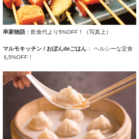
串家物語
：飲食代より5%OFF！（写真上）
マルモキッチン / おぼんdeごはん
： ヘルシーな定食
も5%OFF！