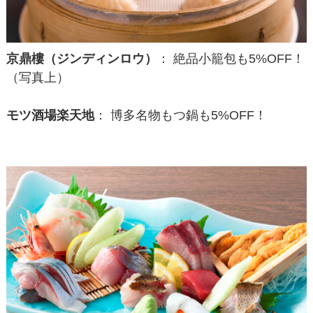
京鼎樓（ジンディンロウ）
： 絶品小籠包も5%OFF！
（写真上）
モツ酒場楽天地
： 博多名物もつ鍋も5%OFF！