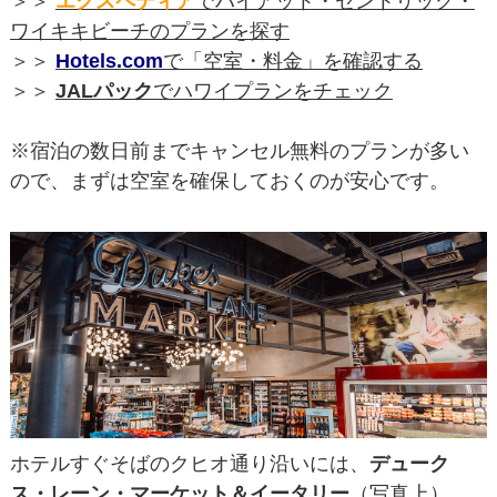
＞＞
エクスペディア
でハイアット・セントリック・
ワイキキビーチのプランを探す
＞＞
Hotels.com
で「空室・料金」を確認する
＞＞
JALパック
でハワイプランをチェック
※宿泊の数日前までキャンセル無料のプランが多い
ので、まずは空室を確保しておくのが安心です。
ホテルすぐそばのクヒオ通り沿いには、
デューク
ス・レーン・マーケット＆イータリー
（写真上）、