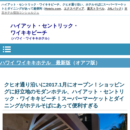
ハイアット・セントリック・ワイキキビーチ、クヒオ通り沿い、ホテルそばにスーパーマーケッ
トとダイニングがあって超便利（
Hotels.com
、
エクスペディア
、
楽天トラベル
、
JALパック
）
東
京ホテル宿泊コンシェルジュ
ハイアット・セントリック・
ワイキキビーチ
（ハワイ・ワイキキホテル）
ハワイ ワイキキホテル 最新版
（オアフ版）
クヒオ通り沿いに2017.1月にオープン！ショッピン
グに好立地のモダンホテル、ハイアット・セントリ
ック・ワイキキビーチ！スーパーマーケットとダイ
ニングがホテルそばにあって便利すぎる