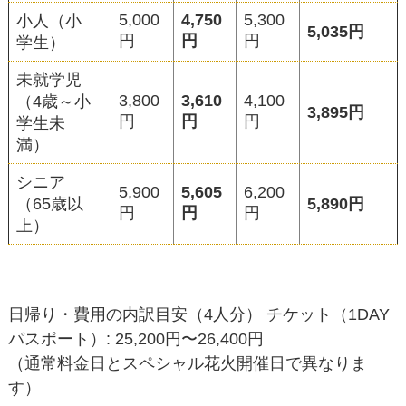
5,000
4,750
5,300
小人（小
5,035円
円
円
円
学生）
未就学児
3,800
3,610
4,100
（4歳～小
3,895円
円
円
円
学生未
満）
シニア
5,900
5,605
6,200
（65歳以
5,890円
円
円
円
上）
日帰り・費用の内訳目安（4人分） チケット（1DAY
パスポート）: 25,200円〜26,400円
（通常料金日とスペシャル花火開催日で異なりま
す）