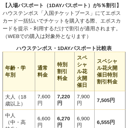
【入場パスポート（1DAYパスポート）が5％割引】
ハウステンボス「入国チケットブース」にてエポス
カード一括払いでチケットを購入する際、エポスカ
ードを提示・利用するだけで割引が適用されます。
（WEBでの購入は対象外となります）
ハウステンボス・1DAYパスポート比較表
スペ
スペシャ
特別
シャ
年齢・学
通常
ル花火開
割引
ル花
年別
料金
催日特別
料金
火開
割引料金
催日
7,600
7,220
7,900
大人（18
7,505円
円
円
円
歳以上）
中人
6,600
6,270
6,900
（中・高
6,555円
円
円
円