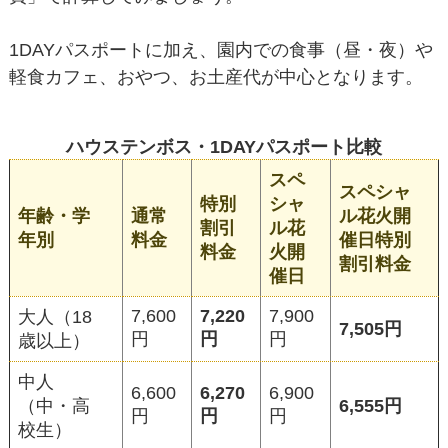
1DAYパスポートに加え、園内での食事（昼・夜）や
軽食カフェ、おやつ、お土産代が中心となります。
ハウステンボス・1DAYパスポート比較
スペ
スペシャ
特別
シャ
年齢・学
通常
ル花火開
割引
ル花
年別
料金
催日特別
料金
火開
割引料金
催日
7,600
7,220
7,900
大人（18
7,505円
円
円
円
歳以上）
中人
6,600
6,270
6,900
（中・高
6,555円
円
円
円
校生）