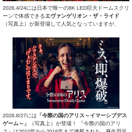
2026.4/24には日本で​唯一の​8K LED巨大ドームスクリ
ーンで​体感できる
エヴァンゲリオン・ザ・ライド
（写真上）が新登場して人気となっていますが、
2026.8/27には
「今際の国のアリス～イマーシブデス
ゲーム～」
（写真上）が登場！ 『今際の国のアリ
ス』は2010年から2016年まで連載された、麻生羽呂